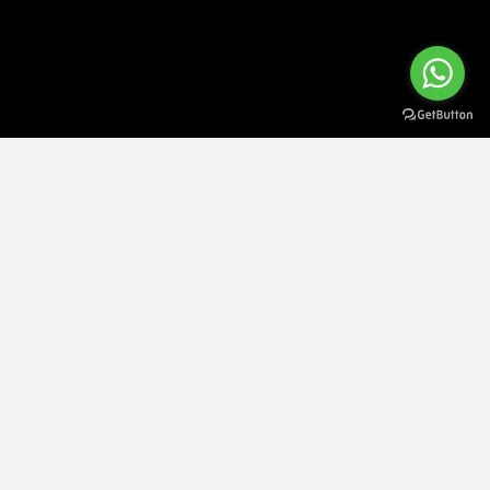
ATENÇÃO Este site utiliza cookies. Ao navegar no site estará a consentir a sua
×
utilização.
Saiba mais sobre o uso de cookies
Política de Privacidade e Cookies
|
Termos e Condições
|
Política de Devoluções
|
Política de Entrega
|
Resolução de
Litígios
|
Direito de livre resolução