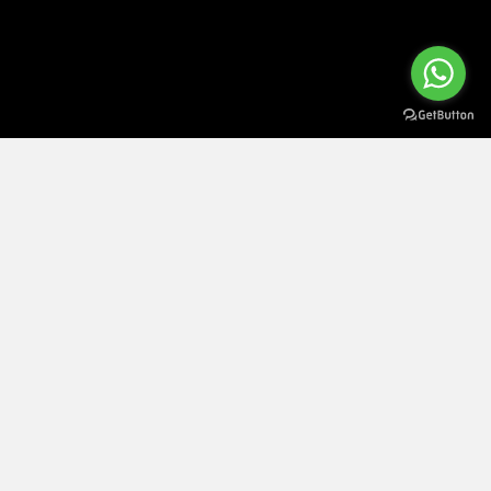
ATENÇÃO Este site utiliza cookies. Ao navegar no site estará a consentir a sua
×
utilização.
Saiba mais sobre o uso de cookies
Política de Privacidade e Cookies
|
Termos e Condições
|
Política de Devoluções
|
Política de Entrega
|
Resolução de
Litígios
|
Direito de livre resolução