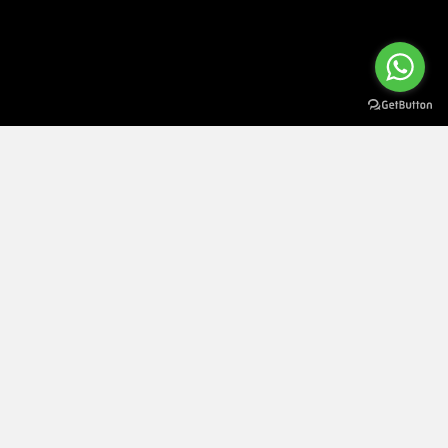
ATENÇÃO Este site utiliza cookies. Ao navegar no site estará a consentir a sua
×
utilização.
Saiba mais sobre o uso de cookies
Política de Privacidade e Cookies
|
Termos e Condições
|
Política de Devoluções
|
Política de Entrega
|
Resolução de
Litígios
|
Direito de livre resolução